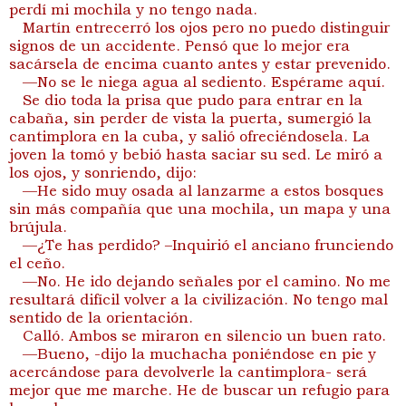
perdí mi mochila y no tengo nada.
Martín entrecerró los ojos pero no puedo distinguir
signos de un accidente. Pensó que lo mejor era
sacársela de encima cuanto antes y estar prevenido.
—No se le niega agua al sediento. Espérame aquí.
Se dio toda la prisa que pudo para entrar en la
cabaña, sin perder de vista la puerta, sumergió la
cantimplora en la cuba, y salió ofreciéndosela. La
joven la tomó y bebió hasta saciar su sed. Le miró a
los ojos, y sonriendo, dijo:
—He sido muy osada al lanzarme a estos bosques
sin más compañía que una mochila, un mapa y una
brújula.
—¿Te has perdido? –Inquirió el anciano frunciendo
el ceño.
—No. He ido dejando señales por el camino. No me
resultará difícil volver a la civilización. No tengo mal
sentido de la orientación.
Calló. Ambos se miraron en silencio un buen rato.
—Bueno, -dijo la muchacha poniéndose en pie y
acercándose para devolverle la cantimplora- será
mejor que me marche. He de buscar un refugio para